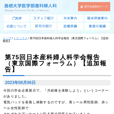
このページの本文へ
トップ
/
トピックス
/
第75回日本産科婦人科学会報告（東京国際フォーラム）【追加
報告】
第75回日本産科婦人科学会報告
（東京国際フォーラム）【追加報
告】
2023年08月06日
今回の学会企業展示で、『月経痛を体験しよう』というコーナー
がありました。
電気パッドを装着し体験するのですが、青シール男性医師、赤シ
ール女性医師で
それぞれのアンケートに貼る形で回答されていました。