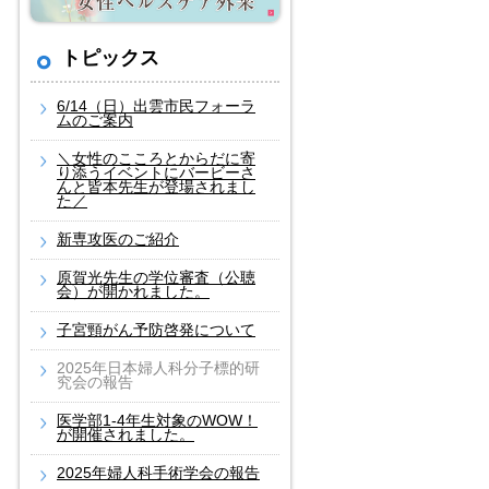
トピックス
6/14（日）出雲市民フォーラ
ムのご案内
＼女性のこころとからだに寄
り添うイベントにバービーさ
んと皆本先生が登場されまし
た／
新専攻医のご紹介
原賀光先生の学位審査（公聴
会）が開かれました。
子宮頸がん予防啓発について
2025年日本婦人科分子標的研
究会の報告
医学部1-4年生対象のWOW！
が開催されました。
2025年婦人科手術学会の報告