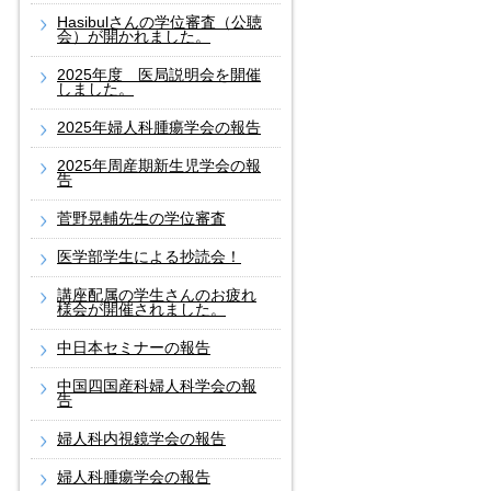
Hasibulさんの学位審査（公聴
会）が開かれました。
2025年度 医局説明会を開催
しました。
2025年婦人科腫瘍学会の報告
2025年周産期新生児学会の報
告
菅野晃輔先生の学位審査
医学部学生による抄読会！
講座配属の学生さんのお疲れ
様会が開催されました。
中日本セミナーの報告
中国四国産科婦人科学会の報
告
婦人科内視鏡学会の報告
婦人科腫瘍学会の報告