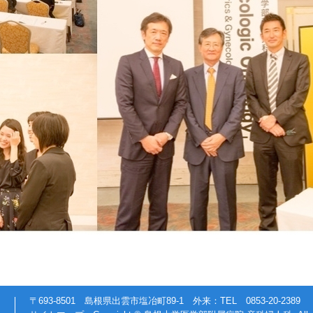
〒693-8501 島根県出雲市塩冶町89-1 外来：TEL 0853-20-2389