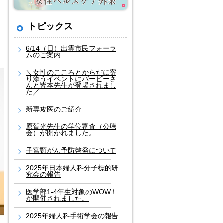
トピックス
6/14（日）出雲市民フォーラ
ムのご案内
＼女性のこころとからだに寄
り添うイベントにバービーさ
んと皆本先生が登場されまし
た／
新専攻医のご紹介
原賀光先生の学位審査（公聴
会）が開かれました。
子宮頸がん予防啓発について
2025年日本婦人科分子標的研
究会の報告
医学部1-4年生対象のWOW！
が開催されました。
2025年婦人科手術学会の報告