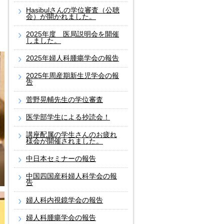
Hasibulさんの学位審査（公聴
会）が開かれました。
2025年度 医局説明会を開催
しました。
2025年婦人科腫瘍学会の報告
2025年周産期新生児学会の報
告
菅野晃輔先生の学位審査
医学部学生による抄読会！
講座配属の学生さんのお疲れ
様会が開催されました。
中日本セミナーの報告
中国四国産科婦人科学会の報
告
婦人科内視鏡学会の報告
婦人科腫瘍学会の報告