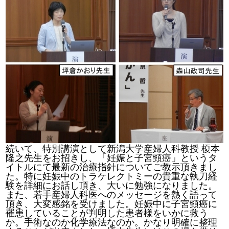
続いて、特別講演として新潟大学産婦人科教授 榎本
隆之先生をお招きし、「妊娠と子宮頸癌」というタ
イトルにて最新の治療指針についてご教示頂きまし
た。特に妊娠中のトラケレクトミーの貴重な執刀経
験を詳細にお話し頂き、大いに勉強になりました。
また、若手産婦人科医へのメッセージを熱く語って
頂き、大変感銘を受けました。妊娠中に子宮頸癌に
罹患していることが判明した患者様をいかに救う
か。手術なのか化学療法なのか。かなり明確に整理