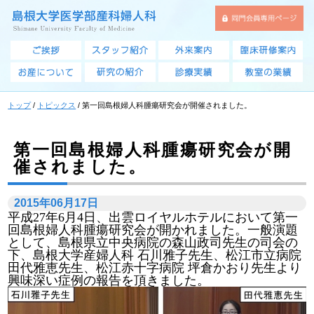
このページの本文へ
トップ
/
トピックス
/
第一回島根婦人科腫瘍研究会が開催されました。
第一回島根婦人科腫瘍研究会が開
催されました。
2015年06月17日
平成27年6月4日、出雲ロイヤルホテルにおいて第一
回島根婦人科腫瘍研究会が開かれました。一般演題
として、島根県立中央病院の森山政司先生の司会の
下、島根大学産婦人科 石川雅子先生、松江市立病院
田代雅恵先生、松江赤十字病院 坪倉かおり先生より
興味深い症例の報告を頂きました。