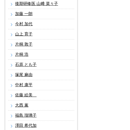
後期研修医 山﨑 菜々子
加藤 一朗
今村 加代
山上 育子
片桐 敦子
片桐 浩
石原 とも子
塚尾 麻由
中村 康平
佐藤 絵美
大西 薫
福島 瑠璃子
澤田 希代加