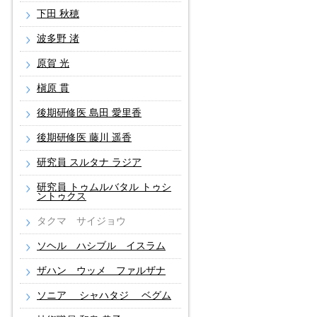
下田 秋穂
波多野 渚
原賀 光
槇原 貫
後期研修医 島田 愛里香
後期研修医 藤川 遥香
研究員 スルタナ ラジア
研究員 トゥムルバタル トゥシ
ントゥクス
タクマ サイジョウ
ソヘル ハシブル イスラム
ザハン ウッメ ファルザナ
ソニア シャハタジ ベグム