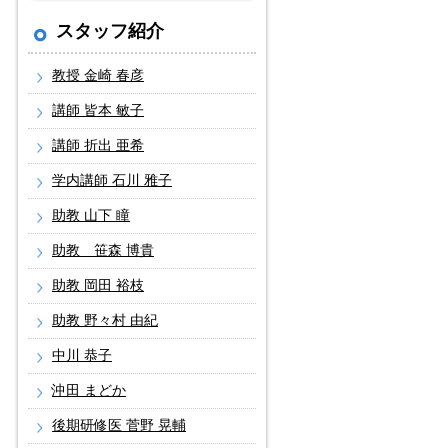
スタッフ紹介
教授 金崎 春彦
講師 皆本 敏子
講師 折出 亜希
学内講師 石川 雅子
助教 山下 瞳
助教 笹森 博貴
助教 岡田 裕枝
助教 野々村 由紀
中川 恭子
沖田 まどか
後期研修医 菅野 晃輔